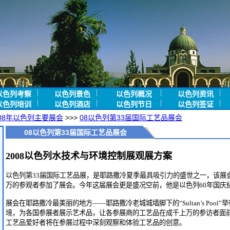
以色列考察
以色列景色
以色列概况
以色列资讯
以色列培训
以色列酒店
以色列节日
以色列签证
008年以色列主要展会
>>>
08以色列第33届国际工艺品展会
08以色列第33届国际工艺品展会
2008以色列水技术与环境控制展观展方案
以色列第33届国际工艺品展，是耶路撒冷夏季最具吸引力的盛世之一，该展
万的参观者参加了展会。今年这届展会更是盛况空前，他是以色列60年国庆
展会在耶路撒冷最美丽的地方——耶路撒冷老城城墙脚下的“Sultan’s Poo
境，为各国参展者展示艺术品，让各参展商的工艺品在成千上万的参访者面
工艺品爱好者将在参展过程中深刻观察和体验工艺品的创意。