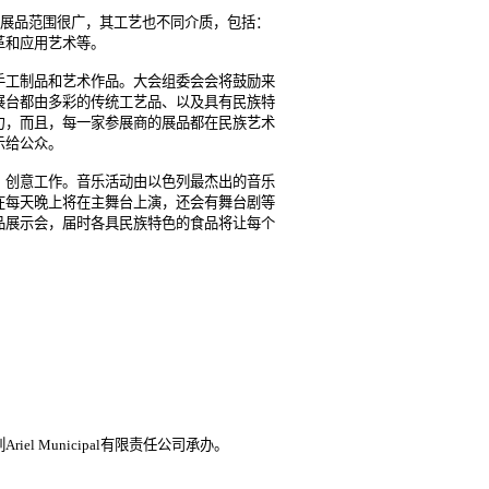
，展品范围很广，其工艺也不同介质，包括：
革和应用艺术等。
手工制品和艺术作品。大会组委会会将鼓励来
展台都由多彩的传统工艺品、以及具有民族特
力，而且，每一家参展商的展品都在民族艺术
示给公众。
，创意工作。音乐活动由以色列最杰出的音乐
在每天晚上将在主舞台上演，还会有舞台剧等
品展示会，届时各具民族特色的食品将让每个
 Municipal有限责任公司承办。