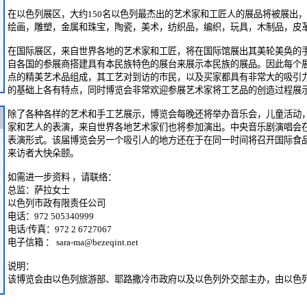
在以色列展区，大约150名以色列最杰出的艺术家和工匠人的展品将被展出
绘画，雕塑，金属和珠宝，陶瓷，美术，纺织品，编织，玩具，木制品，皮
在国际展区，来自世界各地的艺术家和工匠，将在国际馆展出其美轮美奂的
自各国的参展商搭建具有本民族特色的展台来展示本民族的展品。因此每个
点的精美艺术品组成，其工艺对到访的市民，以及买家都具有非常大的吸引
的基础上各有特点，同时博览会非常欢迎参展艺术家将工艺品的创造过程展
除了各种各样的艺术和手工艺展示，博览会每晚还将举办音乐会，儿童活动
家和艺人的表演，来自世界各地艺术家们也将参加演出。中央音乐剧演唱会
表演形式。该届博览会另一个吸引人的地方还在于在同一时间将召开国际食
来访者大快朵颐。
如需进一步资料 ，请联络：
总监：萨拉女士
以色列市政有限责任公司
电话：972 505340999
电话/传真：972 2 6727067
电子信箱 ： sara-ma@bezeqint.net
说明：
该博览会由以色列旅游部、耶路撒冷市政府以及以色列外交部主办，由以色列Ariel