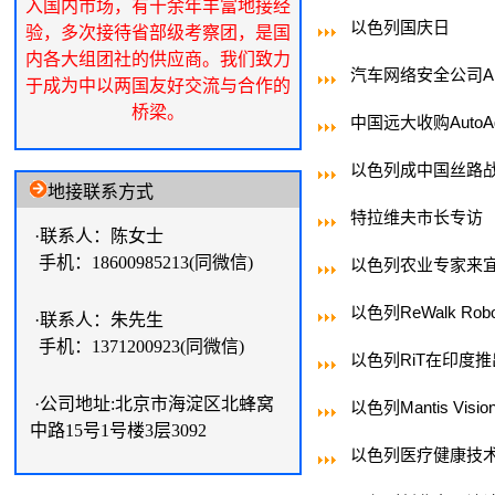
入国内市场，有十余年丰富地接经
以色列国庆日
验，多次接待省部级考察团，是国
内各大组团社的供应商。我们致力
汽车网络安全公司Ar
于成为中以两国友好交流与合作的
桥梁。
中国远大收购AutoA
以色列成中国丝路
地接联系方式
特拉维夫市长专访
·联系人：陈女士
手机：18600985213(同微信)
以色列农业专家来
以色列ReWalk Ro
·联系人：朱先生
手机：1371200923(同微信)
以色列RiT在印度
·公司地址:北京市海淀区北蜂窝
以色列Mantis Vis
中路15号1号楼3层3092
以色列医疗健康技