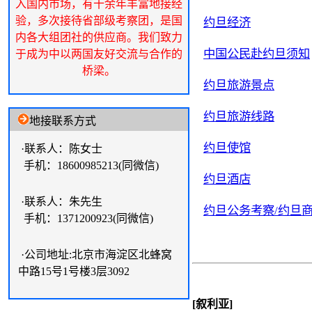
入国内市场，有十余年丰富地接经
验，多次接待省部级考察团，是国
约旦经济
内各大组团社的供应商。我们致力
中国公民赴约旦须知
于成为中以两国友好交流与合作的
桥梁。
约旦旅游景点
约旦旅游线路
地接联系方式
约旦使馆
·联系人：陈女士
手机：18600985213(同微信)
约旦酒店
·联系人：朱先生
约旦公务考察/约旦
手机：1371200923(同微信)
·公司地址:北京市海淀区北蜂窝
中路15号1号楼3层3092
[叙利亚]